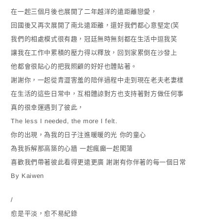
在一起三個月後也展開了二年越洋的遠距離戀愛，
回國後又再次展開了南北遠距離，還好我們都心意堅定(笑
我們的相處模式很有趣，冠廷無時無刻都在生活中逗我笑
讓我在工作中累積的壓力得以釋放，回到家累倒在沙發上
他都會很貼心的把我照顧的好好也體貼著。
謝謝你，一起從青澀害羞的陪伴過程中走到現在老夫老妻樣
在生活的這些日常中，互相體諒對方也支持著對方做任何事
真的很幸運遇到了彼此，
The less I needed, the more I felt.
你的出現，為我的日子注進暖暖的光 你的童心
為我拆解那高築的心牆 一起瘋癲一起闖蕩
喜歡我們帶著彼此看得更遠更廣 謝謝有你伴著的每一個日常
By Kaiwen
/
愈是平淡，愈不易紀錄