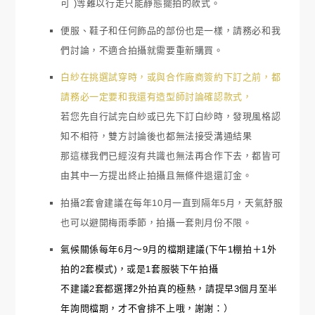
可 )等難以行走只能靜態擺拍的款式。
便服、鞋子和任何飾品的部份也是一樣，請務必和我
們討論，不適合拍攝就需要重新購買。
白紗在挑選試穿時，或與合作廠商簽約下訂之前，都
請務必一定要和我還有造型師討論確認款式，
若您先自行試完白紗或已先下訂白紗時，發現風格認
知不相符，雙方討論後也都無法接受溝通結果
那這樣我們已經沒有共識也無法再合作下去，都皆可
由其中一方提出終止拍攝且無條件退還訂金。
拍攝2套會建議在每年10月一直到隔年5月，天氣舒服
也可以避開梅雨季節，拍攝一套則月份不限。
氣候關係每年6月～9月的檔期建議(下午1棚拍＋1外
拍的2套模式)，或是1套服裝下午拍攝
不建議2套都選擇2外拍真的極熱，請提早3個月至半
年詢問檔期，才不會排不上哦，謝謝：）