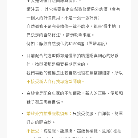
主要是恢復自然曲線與淡化 。
請注意： 其它需要指定自然微修請另外詢價（會有
一個大約計價費用，不是一張一張計算）
自然微修不是完美精修一律不磨皮，都是”慢半拍自
己決定的自然修法”，請勿吹毛求疵。
例如：脖紋自然淡化約$1500起（看難易度）
目前配合的造型師都是慢半拍精選認真細心的好夥
伴，造型師都是需要長期磨合的，
我們喜歡的粧髮是比較自然也很在意整體細節，所以
不接受新人自行找尋造型師噢。
白紗會是配合店家的不加價款，新人的正裝、便服和
鞋子都是需要自備。
婚紗外拍拍攝服裝須知：
只接受便服、白洋裝、簡單
好走的輕白紗。
不接受：
晚禮服、龍鳳掛、超級長裙擺、魚尾( 棚拍