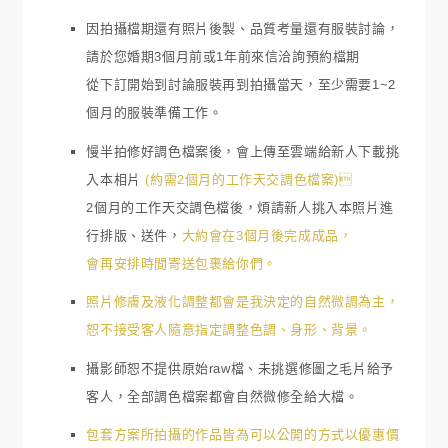
因拍攝檔期還有照片後製、品質考量還有服裝討論，
請於您婚期3個月前或1年前來信洽詢預約檔期
從下訂開始到討論服裝再到拍攝當天，至少需要1~2
個月的服裝準備工作。
慢半拍修好調色檔案後，會上傳至雲端給新人下載挑
入本相片
(約需2個月的工作天交調色檔案)
2個月的工作天交調色檔後，煩請新人挑入本照片進
行排版、送件，
大約會在3個月後完成成品，
會再安排時間寄送包裹給你們。
照片修膚及液化調整都會是我決定的自然微調為主，
恕不接受客人隨意指定調整色調、身形、背景。
攝影師恕不提供原始raw檔、未挑選修圖之毛片給予
客人，全部調色檔案都會自然微修全給大檔。
包套方案所拍攝的作品皆為可以公開的方式以優惠價