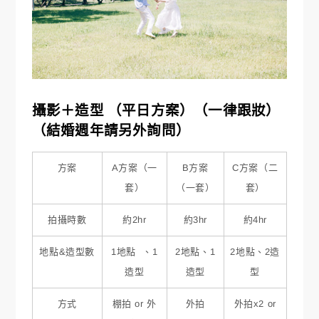
攝影＋造型 （平日方案）（一律跟妝）
（結婚週年請另外詢問）
方案
A方案（一
B方案
C方案（二
套）
（一套）
套）
拍攝時數
約2hr
約3hr
約4hr
地點&造型數
1地點 、1
2地點、1
2地點、2造
造型
造型
型
方式
棚拍 or 外
外拍
外拍x2 or