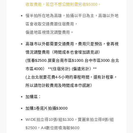
收取費用，若您不想公開則需另收$5000。
慢半拍所在地為高雄，拍攝以平日為主，高雄以外地
區會收取交通費跟住宿費用，
偏遠地區視情況調整費用。
高雄市以外都需要交通費用，費用只是預估，會再視
情況調整費用（時間成本也會增加請見諒）
(恆春$2500.屏東台南市區$1000.台中市區3000.台北
市區4000） **(住宿另計) (偏遠另計）**
(上台北就要花費4-5小時的車程時間，還有計程車，
所以請勿計較費用及時間成本🥹感謝）
加購區：
加購1卷底片拍攝$3000
WIDE拍立得10張/組$1300，寶麗來拍立得8張/組
$2500，A4數位微噴海報$600