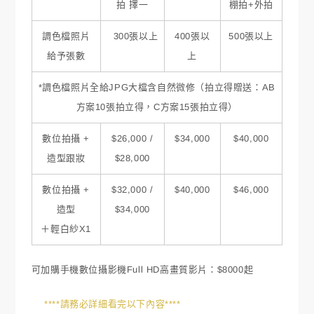
拍 擇一
棚拍+外拍
調色檔照片
300張以上
400張以
500張以上
給予張數
上
*調色檔照片全給JPG大檔含自然微修（拍立得贈送：AB
方案10張拍立得，C方案15張拍立得）
數位拍攝 +
$26,000 /
$34,000
$40,000
造型跟妝
$28,000
數位拍攝 +
$32,000 /
$40,000
$46,000
造型
$34,000
＋輕白紗X1
可加購手機數位攝影機Full HD高畫質影片：$8000起
****請務必詳細看完以下內容****